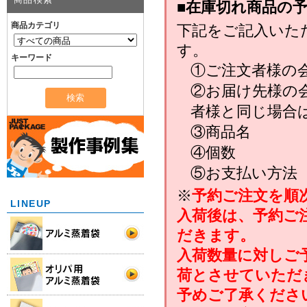
■在庫切れ商品の
商品カテゴリ
下記をご記入いた
す。
キーワード
①ご注文者様の
②お届け先様の
者様と同じ場合
③商品名
④個数
⑤お支払い方法
※
予約ご注文を順
LINEUP
入荷後は、予約ご
だきます。
入荷数量に対しご
荷とさせていただ
予めご了承くださ