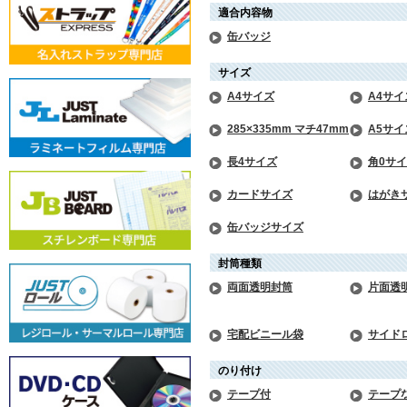
適合内容物
缶バッジ
サイズ
A4サイズ
A4サイ
285×335mm マチ47mm
A5サイ
長4サイズ
角0サ
カードサイズ
はがき
缶バッジサイズ
封筒種類
両面透明封筒
片面透
宅配ビニール袋
サイド
のり付け
テープ付
テープ