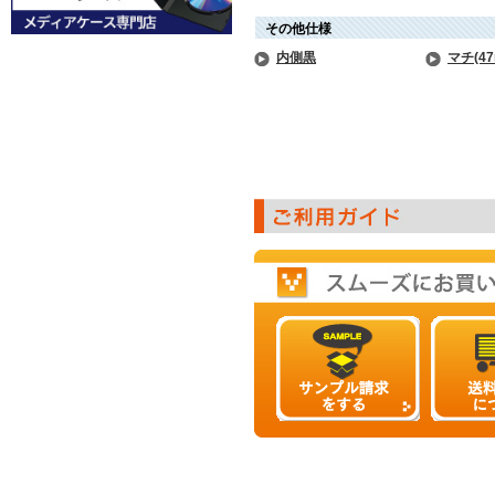
その他仕様
内側黒
マチ(4