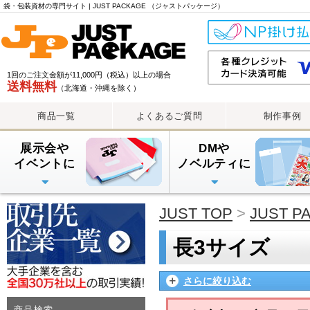
カ
袋・包装資材の専門サイト | JUST PACKAGE （ジャストパッケージ）
テ
ゴ
リ
一
1回のご注文金額が11,000円（税込）以上の場合
覧
送料無料
（北海道・沖縄を除く）
商品一覧
よくあるご質問
制作事例
展示会や
DMや
イベントに
ノベルティに
PE手提げバッグ
OPP・PP手提げ袋
紙袋
PEレジ袋
透明封筒
透明封筒印刷（大ロット
透明封筒印刷（小ロット
アルミ蒸着袋
JUST TOP
>
JUST 
長3サイズ
さらに絞り込む
商品検索