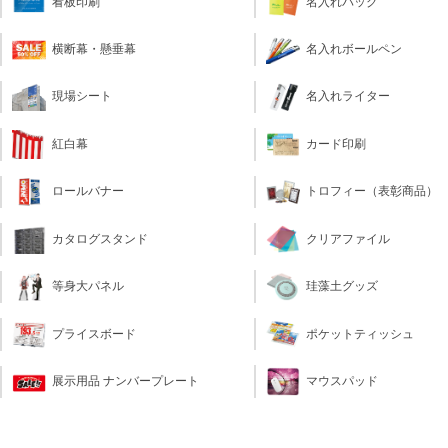
看板印刷
名入れバッグ
横断幕・懸垂幕
名入れボールペン
現場シート
名入れライター
カード印刷
紅白幕
トロフィー（表彰商品）
ロールバナー
クリアファイル
カタログスタンド
珪藻土グッズ
等身大パネル
ポケットティッシュ
プライスボード
マウスパッド
展示用品 ナンバープレート