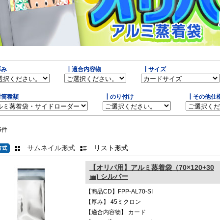
厚み
┃適合内容物
┃サイズ
封筒種類
┃のり付け
┃その他仕
6
件
サムネイル形式
リスト形式
【オリパ用】アルミ蒸着袋（70×120+30
㎜) シルバー
【商品CD】FPP-AL70-SI
【厚み】 45ミクロン
【適合内容物】 カード