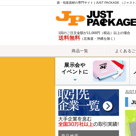
さ
袋・包装資材の専門サイト | JUST PACKAGE （ジャ
ら
に
絞
り
1回のご注文金額が11,000円（税込）以上の場合
込
送料無料
（北海道・沖縄を除く）
む
商品一覧
よくあるご
展示会や
イベントに
PE手提げバッグ
OPP・PP手提げ袋
紙袋
PEレジ袋
JUS
J
商品検索