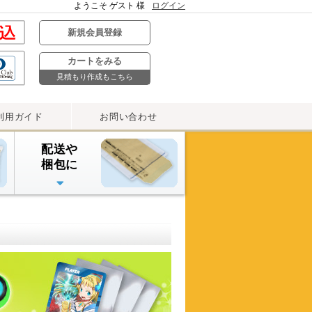
ようこそ ゲスト 様
ログイン
新規会員登録
カートをみる
見積もり作成もこちら
利用ガイド
お問い合わせ
配送や
梱包に
デリバリーパック・
雨よけカバー
宅配ビニール袋
ストレッチフィルム
OPPテープ
プチプチ封筒