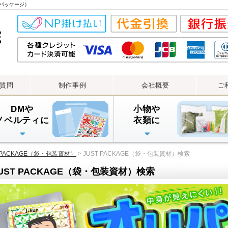
ストパッケージ）
質問
制作事例
会社概要
ご
DMや
小物や
ノベルティに
衣類に
透明封筒
透明封筒印刷（大ロット）
透明封筒印刷（小ロット）
アルミ蒸着袋
チャック付透明袋
ラミジップ
T PACKAGE（袋・包装資材）
> JUST PACKAGE（袋・包装資材）検索
UST PACKAGE（袋・包装資材）検索