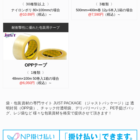
30種類以上
3種類
ナイロンポリ 80×100mmの場合
500mm×400m巻 12μ 6本入1箱の場合
@
10.89
円
（税込）～
@
7,590
円
（税込）～
耐衝撃性に優れた包装用テープ
OPPテープ
1種類
48mm×100m 50巻入1箱の場合
@
6,050
円
（税込）～
袋・包装資材の専門サイト JUST PACKAGE （ジャストパッケージ）は
透
明封筒（OPP袋）、チャック付透明袋、デリバリーパック、PE手提げバッ
グ、レジ袋など
様々な包装資材を格安で提供させて頂きます！