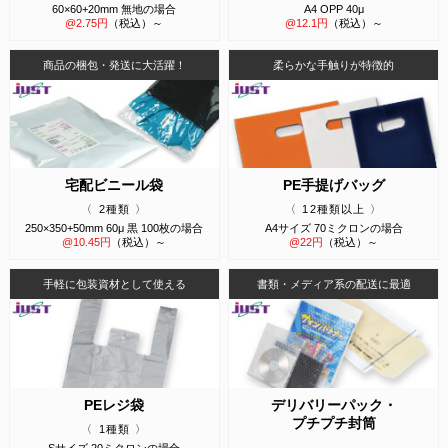
60×60+20mm 無地の場合
A4 OPP 40μ
@
2.75
円
（税込）～
@
12.1
円
（税込）～
商品の梱包・発送に大活躍！
柔らかな手触りが特徴的
宅配ビニール袋
PE手提げバッグ
2種類
12種類以上
250×350+50mm 60μ 黒 100枚の場合
A4サイズ 70ミクロンの場合
@
10.45
円
（税込）～
@
22
円
（税込）～
手軽に包装資材として使える
書類・メディア系の配送に最適
PEレジ袋
デリバリーパック・
プチプチ封筒
1種類