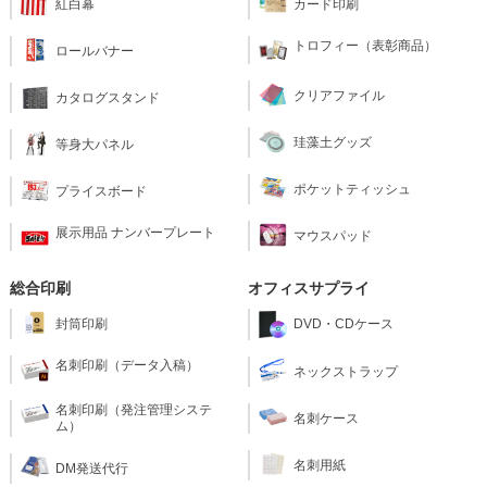
紅白幕
カード印刷
トロフィー（表彰商品）
ロールバナー
クリアファイル
カタログスタンド
珪藻土グッズ
等身大パネル
ポケットティッシュ
プライスボード
展示用品 ナンバープレート
マウスパッド
総合印刷
オフィスサプライ
封筒印刷
DVD・CDケース
名刺印刷（データ入稿）
ネックストラップ
名刺印刷（発注管理システ
名刺ケース
ム）
名刺用紙
DM発送代行