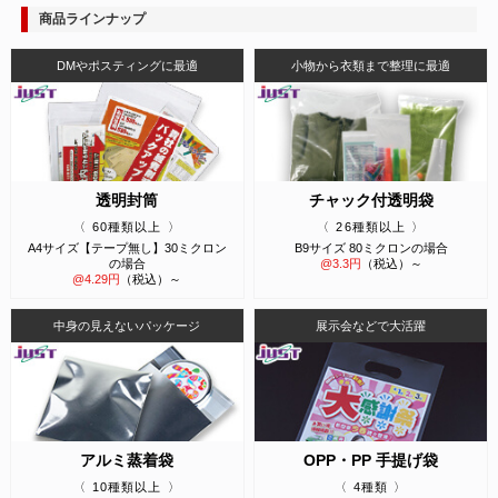
商品ラインナップ
DMやポスティングに最適
小物から衣類まで整理に最適
透明封筒
チャック付透明袋
60種類以上
26種類以上
A4サイズ【テープ無し】30ミクロン
B9サイズ 80ミクロンの場合
の場合
@
3.3
円
（税込）～
@
4.29
円
（税込）～
中身の見えないパッケージ
展示会などで大活躍
アルミ蒸着袋
OPP・PP 手提げ袋
10種類以上
4種類