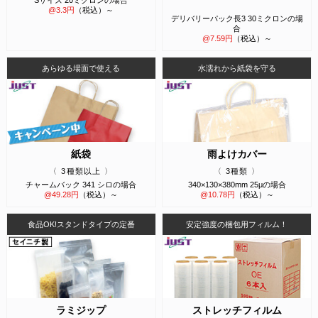
Sサイズ 20ミクロンの場合
@
3.3
円
（税込）～
デリバリーパック長3 30ミクロンの場
合
@
7.59
円
（税込）～
あらゆる場面で使える
水濡れから紙袋を守る
紙袋
雨よけカバー
3種類以上
3種類
チャームバック 341 シロの場合
340×130×380mm 25μの場合
@
49.28
円
（税込）～
@
10.78
円
（税込）～
食品OK!スタンドタイプの定番
安定強度の梱包用フィルム！
ラミジップ
ストレッチフィルム