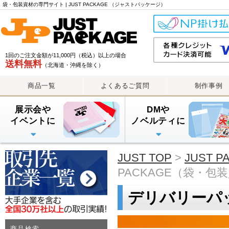
袋・包装資材の専門サイト | JUST PACKAGE （ジャストパッケージ）
1回のご注文金額が11,000円（税込）以上の場合
送料無料
（北海道・沖縄を除く）
商品一覧
よくあるご質問
制作事例
展示会や
DMや
イベントに
ノベルティに
PE手提げバッグ
OPP・PP手提げ袋
紙袋
PEレジ袋
透明封筒
透明封筒印刷（大ロット
透明封筒印刷（小ロット
アルミ蒸着袋
JUST TOP
>
JUST 
PACKAGE（袋・包
デリバリーパ
商品検索