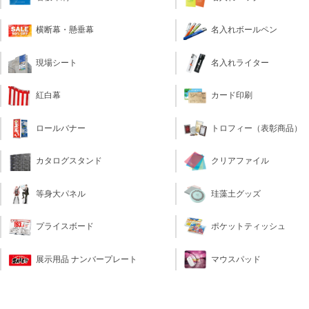
横断幕・懸垂幕
名入れボールペン
現場シート
名入れライター
カード印刷
紅白幕
トロフィー（表彰商品）
ロールバナー
クリアファイル
カタログスタンド
珪藻土グッズ
等身大パネル
ポケットティッシュ
プライスボード
マウスパッド
展示用品 ナンバープレート