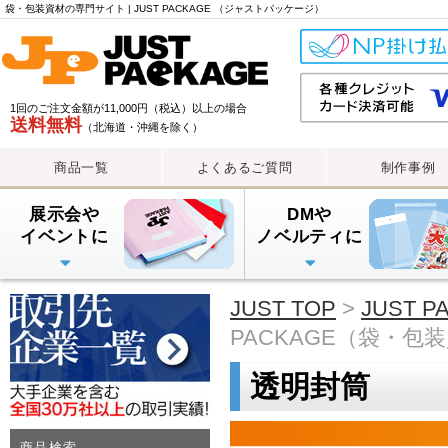
袋・包装資材の専門サイト | JUST PACKAGE （ジャストパッケージ）
1回のご注文金額が11,000円（税込）以上の場合
送料無料
（北海道・沖縄を除く）
商品一覧
よくあるご質問
制作事例
展示会や
DMや
イベントに
ノベルティに
PE手提げバッグ
OPP・PP手提げ袋
紙袋
PEレジ袋
透明封筒
透明封筒印刷（大ロット
透明封筒印刷（小ロット
アルミ蒸着袋
JUST TOP
>
JUST 
PACKAGE（袋・包
透明封筒
商品検索