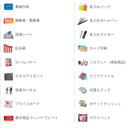
看板印刷
名入れバッグ
横断幕・懸垂幕
名入れボールペン
現場シート
名入れライター
カード印刷
紅白幕
トロフィー（表彰商品）
ロールバナー
クリアファイル
カタログスタンド
珪藻土グッズ
等身大パネル
ポケットティッシュ
プライスボード
マウスパッド
展示用品 ナンバープレート