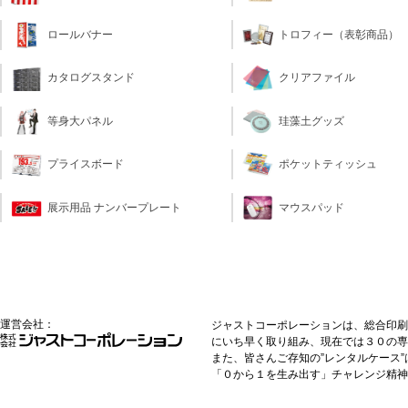
トロフィー（表彰商品）
ロールバナー
クリアファイル
カタログスタンド
珪藻土グッズ
等身大パネル
ポケットティッシュ
プライスボード
マウスパッド
展示用品 ナンバープレート
運営会社：
ジャストコーポレーションは、総合印刷
にいち早く取り組み、現在では３０の専
また、皆さんご存知の”レンタルケース
「０から１を生み出す」チャレンジ精神