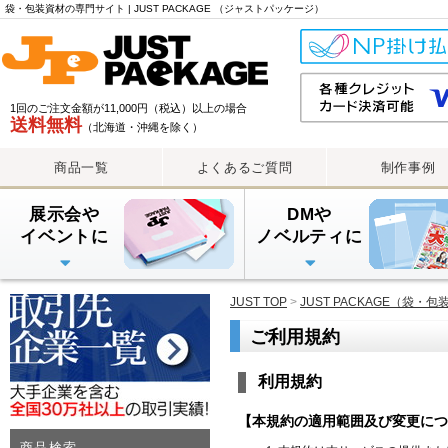
袋・包装資材の専門サイト | JUST PACKAGE （ジャストパッケージ）
1回のご注文金額が11,000円（税込）以上の場合
送料無料
（北海道・沖縄を除く）
商品一覧
よくあるご質問
制作事例
展示会や
DMや
イベントに
ノベルティに
PE手提げバッグ
OPP・PP手提げ袋
紙袋
PEレジ袋
透明封筒
透明封筒印刷（大ロット
透明封筒印刷（小ロット
アルミ蒸着袋
JUST TOP
>
JUST PACKAGE（袋・
ご利用規約
商品検索