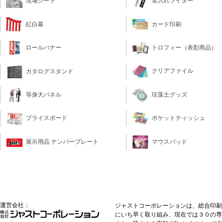
現場シート
名入れライター
カード印刷
紅白幕
トロフィー（表彰商品）
ロールバナー
クリアファイル
カタログスタンド
珪藻土グッズ
等身大パネル
ポケットティッシュ
プライスボード
マウスパッド
展示用品 ナンバープレート
運営会社：
ジャストコーポレーションは、総合印刷
にいち早く取り組み、現在では３０の専