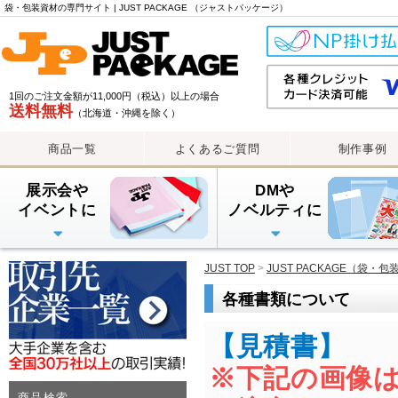
袋・包装資材の専門サイト | JUST PACKAGE （ジャストパッケージ）
1回のご注文金額が11,000円（税込）以上の場合
送料無料
（北海道・沖縄を除く）
商品一覧
よくあるご質問
制作事例
展示会や
DMや
イベントに
ノベルティに
PE手提げバッグ
OPP・PP手提げ袋
紙袋
PEレジ袋
透明封筒
透明封筒印刷（大ロット
透明封筒印刷（小ロット
アルミ蒸着袋
JUST TOP
>
JUST PACKAGE（袋・
各種書類について
商品検索