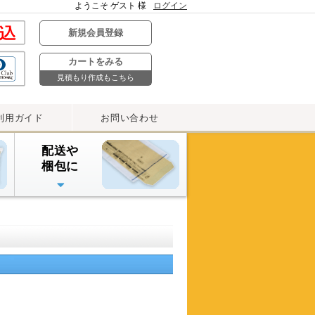
ようこそ ゲスト 様
ログイン
新規会員登録
カートをみる
見積もり作成もこちら
利用ガイド
お問い合わせ
配送や
梱包に
デリバリーパック・
雨よけカバー
宅配ビニール袋
ストレッチフィルム
OPPテープ
プチプチ封筒