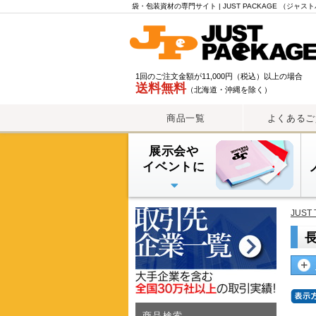
カ
袋・包装資材の専門サイト | JUST PACKAGE （ジャ
テ
ゴ
リ
一
1回のご注文金額が11,000円（税込）以上の場合
覧
送料無料
（北海道・沖縄を除く）
商品一覧
よくあるご
展示会や
イベントに
PE手提げバッグ
OPP・PP手提げ袋
紙袋
PEレジ袋
JUST 
商品検索