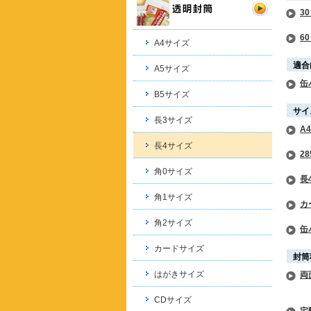
3
6
A4サイズ
適合
A5サイズ
缶
B5サイズ
サイ
長3サイズ
A
長4サイズ
2
角0サイズ
長
角1サイズ
カ
角2サイズ
缶
カードサイズ
封筒
はがきサイズ
両
CDサイズ