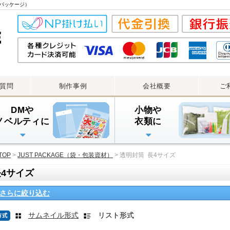
ストパッケージ）
質問
制作事例
会社概要
ご
DMや
小物や
ノベルティに
衣類に
透明封筒
透明封筒印刷（大ロット）
透明封筒印刷（小ロット）
アルミ蒸着袋
チャック付透明袋
ラミジップ
TOP
>
JUST PACKAGE（袋・包装資材）
> 透明封筒 長4サイズ
長4サイズ
さらに絞り込む
サムネイル形式
リスト形式