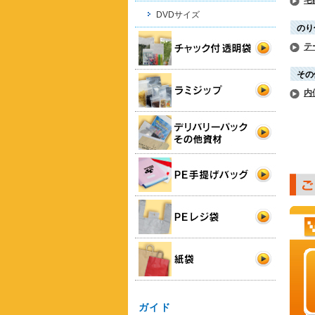
宅
DVDサイズ
のり
テ
その
内
ガイド