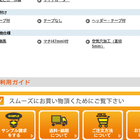
配ビニール袋
サイドローダー
付け
ープ付
テープなし
ヘッダー・テープ付
他仕様
側黒
マチ(47mm)付
空気穴加工（直径
5mm）