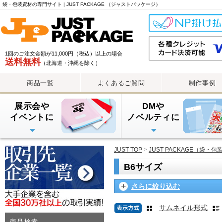
カ
袋・包装資材の専門サイト | JUST PACKAGE （ジャストパッケージ）
テ
ゴ
リ
一
1回のご注文金額が11,000円（税込）以上の場合
覧
送料無料
（北海道・沖縄を除く）
商品一覧
よくあるご質問
制作事例
展示会や
DMや
イベントに
ノベルティに
PE手提げバッグ
OPP・PP手提げ袋
紙袋
PEレジ袋
透明封筒
透明封筒印刷（大ロット
透明封筒印刷（小ロット
アルミ蒸着袋
JUST TOP
>
JUST PACKAGE（袋・
B6サイズ
さらに絞り込む
サムネイル形式
商品検索