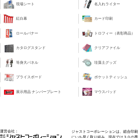
現場シート
名入れライター
カード印刷
紅白幕
トロフィー（表彰商品）
ロールバナー
クリアファイル
カタログスタンド
珪藻土グッズ
等身大パネル
ポケットティッシュ
プライスボード
マウスパッド
展示用品 ナンバープレート
運営会社：
ジャストコーポレーションは、総合印刷
にいち早く取り組み、現在では３０の専