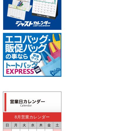
8月営業カレンダー
日
月
火
水
木
金
土