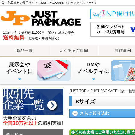
カ
袋・包装資材の専門サイト | JUST PACKAGE （ジャストパッケージ）
テ
ゴ
リ
一
1回のご注文金額が11,000円（税込）以上の場合
覧
送料無料
（北海道・沖縄を除く）
商品一覧
よくあるご質問
制作事例
展示会や
DMや
イベントに
ノベルティに
PE手提げバッグ
OPP・PP手提げ袋
紙袋
PEレジ袋
透明封筒
透明封筒印刷（大ロット
透明封筒印刷（小ロット
アルミ蒸着袋
JUST TOP
>
JUST PACKAGE（袋・
Sサイズ
さらに絞り込む
商品検索