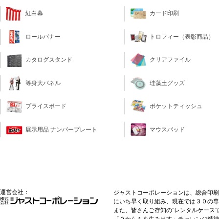
カード印刷
紅白幕
トロフィー（表彰商品）
ロールバナー
クリアファイル
カタログスタンド
珪藻土グッズ
等身大パネル
ポケットティッシュ
プライスボード
マウスパッド
展示用品 ナンバープレート
運営会社：
ジャストコーポレーションは、総合印刷
にいち早く取り組み、現在では３０の専
また、皆さんご存知の”レンタルケース
「０から１を生み出す」チャレンジ精神