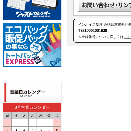
インボイス制度
適格請求書発行
T7210001001639
※登録番号について詳しくは
こち
8月営業カレンダー
日
月
火
水
木
金
土
1
2
3
4
5
6
7
8