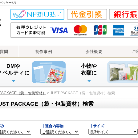
ストパッケージ）
質問
制作事例
会社概要
ご
DMや
小物や
ノベルティに
衣類に
透明封筒
透明封筒印刷（大ロット）
透明封筒印刷（小ロット）
アルミ蒸着袋
チャック付透明袋
ラミジップ
T PACKAGE（袋・包装資材）
> JUST PACKAGE（袋・包装資材）検索
UST PACKAGE（袋・包装資材）検索
厚み
┃適合内容物
┃サイズ