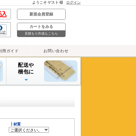
ようこそ ゲスト 様
ログイン
新規会員登録
カートをみる
見積もり作成もこちら
利用ガイド
お問い合わせ
配送や
梱包に
デリバリーパック・
雨よけカバー
宅配ビニール袋
ストレッチフィルム
OPPテープ
プチプチ封筒
┃材質