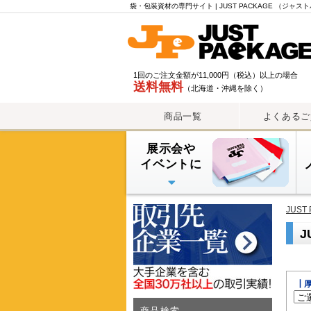
さ
袋・包装資材の専門サイト | JUST PACKAGE （ジャ
ら
に
絞
り
1回のご注文金額が11,000円（税込）以上の場合
込
送料無料
（北海道・沖縄を除く）
む
商品一覧
よくあるご
展示会や
イベントに
PE手提げバッグ
OPP・PP手提げ袋
紙袋
PEレジ袋
JUS
J
┃
商品検索